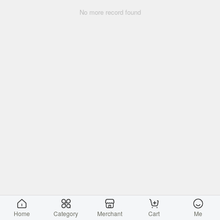
No more record found
Home
Category
Merchant
Cart
Me