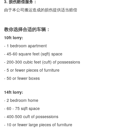
3. 损伤赔偿服务：
由于本公司搬运造成的损伤提供适当赔偿
教你选择合适的车辆：
10ft
lorry:
- 1 bedroom apartment
- 45-60 square feet (sqft) space
- 200-300 cubic feet (cuft) of possessions
- 5 or fewer pieces of furniture
- 50 or fewer boxes
14ft
lorry:
- 2 bedroom home
- 60 - 75 sqft space
- 400-500 cuft of possessions
- 10 or fewer large pieces of furniture